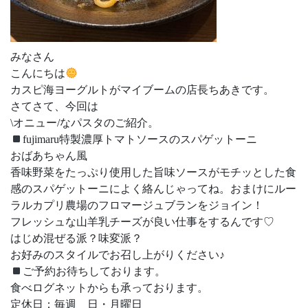
みなさん
こんにちは
カスピ海ヨーグルトがマイブームの店長ちあきです。
さてさて、今回は
\オニュー/なパスタのご紹介。
fujimaru特製濃厚トマトソースのスパゲットーニ
おばあちゃん風
香味野菜をたっぷり使用した旨味ソースがモチッとした食
感のスパゲットーニによく絡んじゃってね。おまけにルー
ラルカプリ農場のフロマージュブランをジョイン！
フレッシュな山羊乳チーズが良い仕事をするんです♡
はじめ混ぜる派？味変派？
お好みのスタイルでお召し上がりください♪
ご予約お待ちしております。
食べログネットからも承っております。
定休日：毎週 日・月曜日