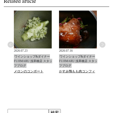
2026.07.23
2026.07.16
2026.0
ナー
ワインショップ&ダイナー
ワインショップ&ダイナー
ワイ
 スタッ
FUJIMARU 浅草橋店 スタッ
FUJIMARU 浅草橋店 スタッ
FUJ
フブログ
フブログ
フブ
フィ
メロンのコンポート
かすみ鴨もも肉コンフィ
真蛸
ース