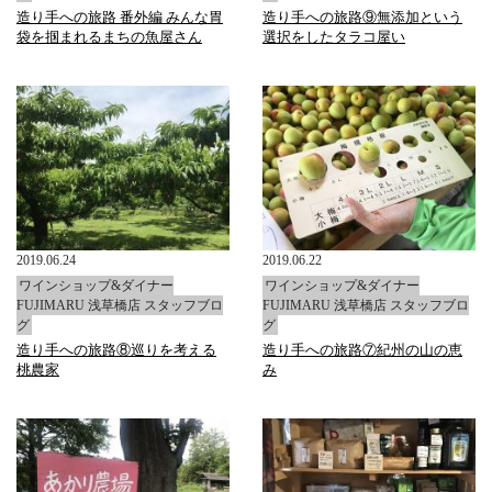
造り手への旅路 番外編 みんな胃
造り手への旅路⑨無添加という
袋を掴まれるまちの魚屋さん
選択をしたタラコ屋い
2019.06.24
2019.06.22
ワインショップ&ダイナー
ワインショップ&ダイナー
FUJIMARU 浅草橋店 スタッフブロ
FUJIMARU 浅草橋店 スタッフブロ
グ
グ
造り手への旅路⑧巡りを考える
造り手への旅路⑦紀州の山の恵
桃農家
み