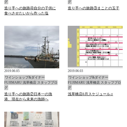
グ
グ
造り手への旅路④自分の子供に
造り手への旅路③まことの玉子
食べさせたいから作った塩
2019.06.05
2019.06.03
ワインショップ&ダイナー
ワインショップ&ダイナー
FUJIMARU 浅草橋店 スタッフブロ
FUJIMARU 浅草橋店 スタッフブロ
グ
グ
造り手への旅路②日本一の漁
浅草橋店6月スケジュール♫
港、現在から未来の漁師へ