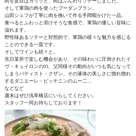
肉を皮目はカリッと、肉はふんわりソテーしました。
そして軍鶏の肉を使ったブーダンブラン。
山田シェフが丁寧に肉を挽いて作る手間暇かけた一品。
食べるとふわっと溶けそうな食感で、軍鶏の優しい旨味に
溢れます。
野性味あるソテーと対照的で、軍鶏の様々な魅力を感じる
ことのできる一皿です。
そしてワインも続々と。
先日某所で楽しむ機会があり、その味わいに圧倒されたイ
ヴ・キュイロンの03、父同様その動向がいつも気になって
しまうバティスト・クザン、その液体の美しさに惚れ惚れ
するダニエーレ・ピッチニンのムー二…
などなど
週末はぜひ浅草橋店にいらしてください。
スタッフ一同お待ちしております！