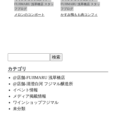
 スタッ
FUJIMARU 浅草橋店 スタッ
FUJIMARU 浅草橋店 スタッ
FUJ
フブログ
フブログ
フブ
フィ
メロンのコンポート
かすみ鴨もも肉コンフィ
真蛸
ース
カテゴリ
@店舗-FUJIMARU 浅草橋店
@店舗-清澄白河 フジマル醸造所
イベント情報
メディア掲載情報
ワインショップフジマル
未分類