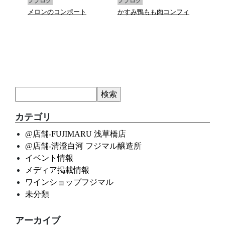
フブログ
フブログ
フブ
フィ
メロンのコンポート
かすみ鴨もも肉コンフィ
真蛸
ース
カテゴリ
@店舗-FUJIMARU 浅草橋店
@店舗-清澄白河 フジマル醸造所
イベント情報
メディア掲載情報
ワインショップフジマル
未分類
アーカイブ