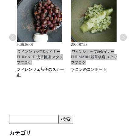
2026.08.06
2026.07.23
2026.0
ナー
ワインショップ&ダイナー
ワインショップ&ダイナー
ワイ
 スタッ
FUJIMARU 浅草橋店 スタッ
FUJIMARU 浅草橋店 スタッ
FUJ
フブログ
フブログ
フブ
フィレンツェ茄子のステー
メロンのコンポート
かす
キ
カテゴリ