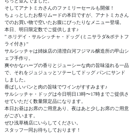
らっと並んでました。
そしてアナトミカさんのファミリーセールも開催！
ちょっとしたお祭りムードの本日ですが、アナトミカさん
でのお買い物で空いたお腹にぴったりなメニュー登場。
本日、明日限定数でご提供します♪
” ホリデイ・サルシッチャ・ドッグ (ミニサラダ&ポテトフ
ライ付き) “
サルシッチャは姉妹店の清澄白河フジマル醸造所の甲山シ
ェフ手作り。
爽やかなハーブの香りとジューシーな肉の旨味溢れる一品
で、それをジュジュッとソテーしてドッグ パンにサンド
しました。
香ばしいパンと肉の旨味でワインがすすみます♪
サルシッチャ・ドッグは今日明日13時〜17時までご提供さ
せていただく数量限定品になります。
本日お昼はお席のご用意あり、夜はあと少しお席のご用意
がございます。
ぜひ浅草橋店にいらしてください。
スタッフ一同お待ちしております！