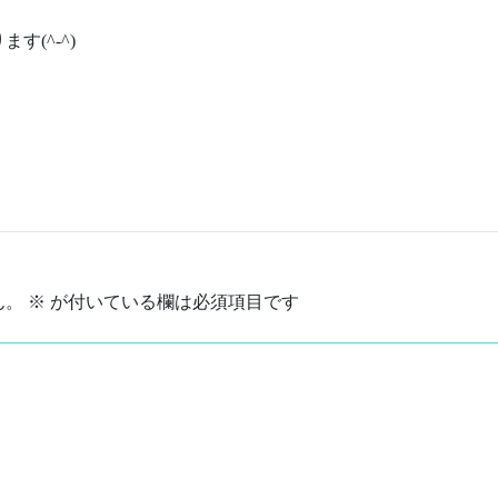
す(^-^)
ん。
※
が付いている欄は必須項目です