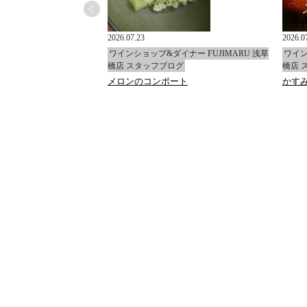
2026.07.23
2026.0
イナー FUJIMARU 浅草
ワインショップ&ダイナー FUJIMARU 浅草
ワイン
ログ
橋店 スタッフブログ
橋店 
コンフィ
メロンのコンポート
かす