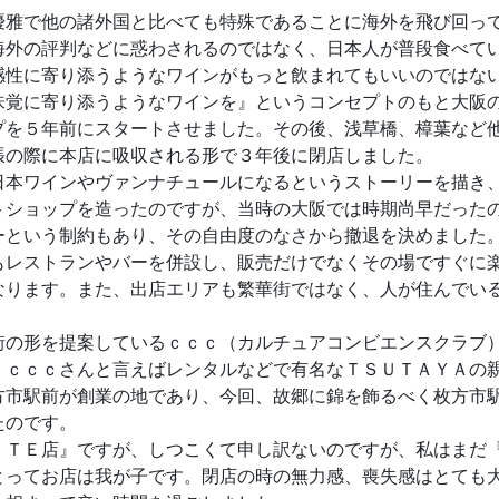
優雅で他の諸外国と比べても特殊であることに海外を飛び回っ
海外の評判などに惑わされるのではなく、日本人が普段食べて
感性に寄り添うようなワインがもっと飲まれてもいいのではな
味覚に寄り添うようなワインを』というコンセプトのもと大阪
プを５年前にスタートさせました。その後、浅草橋、樟葉など
張の際に本店に吸収される形で３年後に閉店しました。
日本ワインやヴァンナチュールになるというストーリーを描き
トショップを造ったのですが、当時の大阪では時期尚早だった
ーという制約もあり、その自由度のなさから撤退を決めました
もレストランやバーを併設し、販売だけでなくその場ですぐに
なります。また、出店エリアも繁華街ではなく、人が住んでい
街の形を提案しているｃｃｃ（カルチュアコンビエンスクラブ
。ｃｃｃさんと言えばレンタルなどで有名なＴＳＵＴＡＹＡの
方市駅前が創業の地であり、今回、故郷に錦を飾るべく枚方市
たのです。
ＩＴＥ店』ですが、しつこくて申し訳ないのですが、私はまだ
とってお店は我が子です。閉店の時の無力感、喪失感はとても