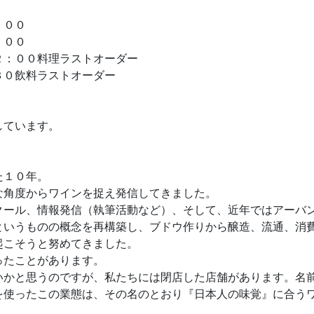
００
００
００料理ラストオーダー
飲料ラストオーダー
しています。
た１０年。
な角度からワインを捉え発信してきました。
クール、情報発信（執筆活動など）、そして、近年ではアーバ
というものの概念を再構築し、ブドウ作りから醸造、流通、消
起こそうと努めてきました。
ったことがあります。
いかと思うのですが、私たちには閉店した店舗があります。名
を使ったこの業態は、その名のとおり『日本人の味覚』に合う