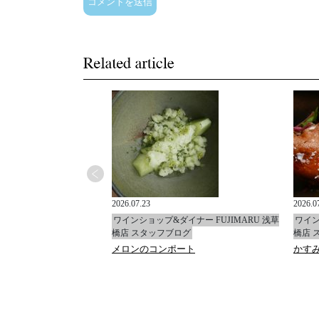
2026.07.23
2026.0
イナー FUJIMARU 浅草
ワインショップ&ダイナー FUJIMARU 浅草
ワイン
ログ
橋店 スタッフブログ
橋店 
コンフィ
メロンのコンポート
かす