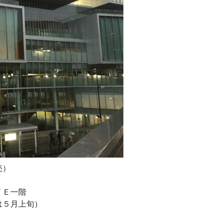
売）
Ｅ一階
は５月上旬）