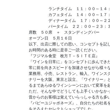
ランチタイム １１：００～１４：
カフェタイム １４：００～１７：
ディナータイム １７：００～２２：
バータイム ２２：００～２３：３０
席数 ５０席 ＋ スタンディングバー
オープン日 ５月１６日
以下、出店に際しての思い、コンセプトを記
お時間のある時に是非ご一読ください。
『フジマル食堂 枚方Ｔ－ＳＩＴＥ店』
「ワインを日常に」をコンセプトに歩んでき
常に前を向きスピードを加速させながら様々
業務用、小売、レストラン、輸入、ワインス
ナリーを大阪、東京と設立、「ワイナリー」
るまであらゆるワインシーンにおいて変革を
ただ、そんな中でどうしても上手くいかなか
昔からのお客様は覚えていらっしゃる方も多
『パピーユジャポネーズ』、自分たちの社名
をそろえたセレクトショップでした。