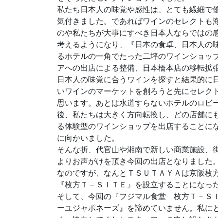
私たち日本人の味覚や感性は、とても繊細で
気付きました。であればワインのセレクトも
のや私たちが大事にすべき日本人ならではの
考えるようになり、『日本の食卓、日本人の
るホテルの一角でたった二坪のワインショッ
アへの出店による整備、日本橋本店の移転拡
日本人の味覚に合うワインを探すと結果的に
いワインのマーケットを創ろうと先にセレク
思います。あとは水道すらないホテルのロビ
後、私たちは大きく方向転換し、どの店舗に
る体験型のワインショップを出店することに
に向かいました。
そんな折、代官山や湘南で新しい商業施設、
よりお声がけを頂き今回の出店となりました
なのですが、なんとＴＳＵＴＡＹＡは京阪枚
『枚方Ｔ－ＳＩＴＥ』を設立することになっ
そして、今回の『フジマル食堂 枚方Ｔ－Ｓ
ーユジャポネーズ』を諦めていません。私に