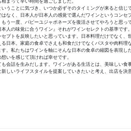
も相まって辛い時間を過ごしました。
ということに気づき、いつか必ずそのタイミングが来ると信じ
ではなく、日本人が日本人の感覚で選んだワインというコンセ
。もう一度、パピーユジャポネーズを復活させてやろうと思っ
日本人の味覚に合うワイン』それがワインセレクトの基準です
ンセプトを反映したいと思っています。日本料理だけでなく、
える日本。家庭の食卓でさえも和食だけでなくパスタや肉料理
ます。私たちはワインを軸にそんな日本の食卓の縮図を表現し
の想いを感じて頂ければ幸せです。
ても会話を生みだします。ワインがある生活とは、美味しい食
な新しいライフスタイルを提案していきたいと考え、出店を決