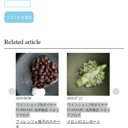
2026.08.06
2026.07.23
2026.0
ナー
ワインショップ&ダイナー
ワインショップ&ダイナー
ワイ
 スタッ
FUJIMARU 浅草橋店 スタッ
FUJIMARU 浅草橋店 スタッ
FUJ
フブログ
フブログ
フブ
フィレンツェ茄子のステー
メロンのコンポート
かす
キ