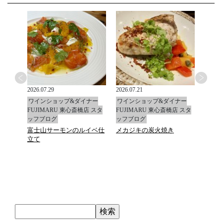
2026.07.29
2026.07.21
2026.0
ナー
ワインショップ&ダイナー
ワインショップ&ダイナー
ワイ
店 スタ
FUJIMARU 東心斎橋店 スタ
FUJIMARU 東心斎橋店 スタ
FUJ
ッフブログ
ッフブログ
ッフ
富士山サーモンのルイベ仕
メカジキの炭火焼き
マデ
立て