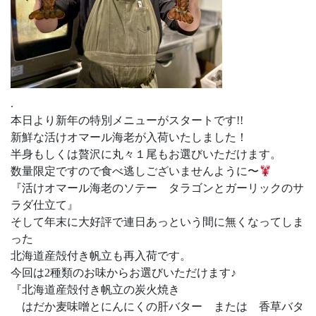
.
本日より新年の特別メニューがスタートです!!
新鮮な活けオマール海老が入荷いたしました！
半身もしくは贅沢に丸々１尾もお選びいただけます。
数量限定ですので食べ逃しございませんように〜
『活けオマール海老のソテー タラゴンとガーリックのサ
ラダ仕立て』
そして年末に大好評で連日あっという間に無くなってしま
った
北海道産殻付き帆立も再入荷です。
今回は2種類のお味からお選びいただけます♪
『北海道産殻付き帆立の炭火焼き
はだか麦味噌とにんにくの肝バター または 香草バタ