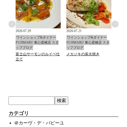
2026.07.29
2026.07.21
2026.0
ナー
ワインショップ&ダイナー
ワインショップ&ダイナー
ワイ
店 スタ
FUJIMARU 東心斎橋店 スタ
FUJIMARU 東心斎橋店 スタ
FUJ
ッフブログ
ッフブログ
ッフ
富士山サーモンのルイベ仕
メカジキの炭火焼き
マデ
立て
カテゴリ
＠カーヴ・デ・パピーユ