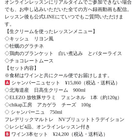
オンラインレッスンにリアルタイムでご参加できない場合
でも、お申し込みいただいた全ての方へ録画動画も配信。
レッスン後も公式LINEにていつでもご質問いただけま
す。
【生クリームを使ったレッスンメニュー】
◇キッシュ リヨン風
◇牡蠣のグラチネ
◇鶏肉のブランケット 白い煮込み とバターライス
◇チョコレートムース
【セット内容】
※食材はワインと共にクール便でお届けします。
シャンパーニュセット ¥15,860（税込・送料込）
◇北海道産 日高生クリーム 900ml
◇ELEZO 放牧豚サラミ フェンネル 1本（約120g）
◇chikap工房 アカゲラ チーズ 100g
◇ シャンパーニュ 750ml
フレデリックマルトレ NVブリュットトラデイション
◇レシピ4品、オンラインレッスン付き
ワイン3本セット ¥24,200（税込・送料込）