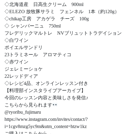
◇北海道産 日高生クリーム 900ml
◇ELEZO 放牧豚サラミ フェンネル 1本（約120g）
◇chikap工房 アカゲラ チーズ 100g
◇ シャンパーニュ 750ml
フレデリックマルトレ NVブリュットトラデイション
◇白ワイン
ポイエルサンドリ
23トラミネール アロマティコ
◇赤ワイン
ジェレミーショケ
22レッドディア
◇レシピ4品、オンラインレッスン付き
【料理部インスタライブアーカイブ】
今回のレッスン内容と美味しさを発信♪
こちらから見られます
@ryoribu_fujimaru
https://www.instagram.com/invites/contact/?
i=1cgv8mzg5yc9m&utm_content=htzw1kz
ご購入はこちらから→