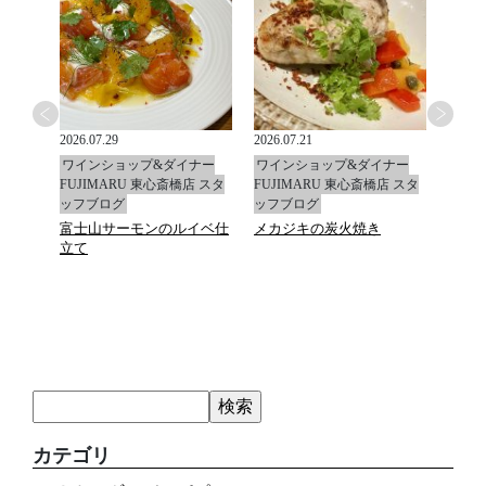
2026.07.29
2026.07.21
2026.0
ナー
ワインショップ&ダイナー
ワインショップ&ダイナー
ワイ
店 スタ
FUJIMARU 東心斎橋店 スタ
FUJIMARU 東心斎橋店 スタ
FUJ
ッフブログ
ッフブログ
ッフ
富士山サーモンのルイベ仕
メカジキの炭火焼き
マデ
立て
カテゴリ