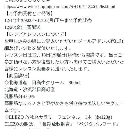
https://www.wineshopfujimaru.com/SHOP/1124615/list.html
【ご予約受付とご発送】
12/14(土)09:00〜12/16(月)正午まで予約販売
12/20(金)一斉配送
【レシピとレッスンについて】
お申し込みの際にご記入いただいたメールアドレス宛に詳
細及びレシピを配信いたします。
レッスン日は12月18日(水曜日)14時から開講です。当日ご
参加頂けない方や復習したい方へ向けてご購入いただいた
皆様にレッスン動画をお送りいたします。
【商品詳細】
◇北海道産 日高生クリーム 900ml
北海道・沙流郡日高町産
乳脂肪分47.0%
高脂肪なリッチさと爽やかさも併せ持つ美味しい生クリー
ムです。
◇ELEZO 放牧豚サラミ フェンネル 1本（約120g）
ELEZOの豚は、『長期放牧飼育』『ベジタブルフード』