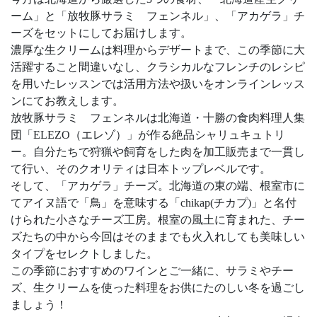
ーム」と「放牧豚サラミ フェンネル」、「アカゲラ」チ
ーズをセットにしてお届けします。
濃厚な生クリームは料理からデザートまで、この季節に大
活躍すること間違いなし、クラシカルなフレンチのレシピ
を用いたレッスンでは活用方法や扱いをオンラインレッス
ンにてお教えします。
放牧豚サラミ フェンネルは北海道・十勝の食肉料理人集
団「ELEZO（エレゾ）」が作る絶品シャリュキュトリ
ー。自分たちで狩猟や飼育をした肉を加工販売まで一貫し
て行い、そのクオリティは日本トップレベルです。
そして、「アカゲラ」チーズ。北海道の東の端、根室市に
てアイヌ語で「鳥」を意味する「chikap(チカプ)」と名付
けられた小さなチーズ工房。根室の風土に育まれた、チー
ズたちの中から今回はそのままでも火入れしても美味しい
タイプをセレクトしました。
この季節におすすめのワインとご一緒に、サラミやチー
ズ、生クリームを使った料理をお供にたのしい冬を過ごし
ましょう！