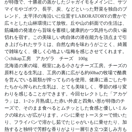
が特徴で、十勝産の蒸かしたジャガイモをメインに、サツ
マイモやゴボウ、長芋、炭、などといった野菜を独自のブ
レンド。太平洋の海沿いに位置すLABORATORYの豊かで
広々とした山林環境にて放牧。丘や山の斜面での生活は、
筋繊維の発達から旨味を蓄積し健康的かつ気持ちの良い歯
切れを宿す。この美味しい肉自体の潜在能力を頂点まで引
き上げられたサラミは、自然な肉を味わうがごとく、綺麗
で雑味なく、優しく心地よい塩梅を感じさせてくれます。
◇chikap工房 アカゲラ チーズ 100g
北海道の東の端、根室にある小さなチーズ工房。チーズの
原料となる生乳は、工房の裏に広がる約60haの牧場で酪農
を営んでいる親類が搾ってものを使用。健康に過ごした牛
たちから搾られた生乳は、とても美味しく、季節の移り変
わりを感じることができます。今回セレクトした「アカゲ
ラ」は、1~2ヶ月熟成した赤い外皮と四角い形が特徴のチ
ーズで、そのまま食べるとムチッとした食感と優しいミル
クの味わいが広がります。パンに乗せトースターで焼いた
り、フライパンで溶かし茹でたじゃがいもに乗せたり、加
熱すると独特で芳醇な香りがより一層引き立つ楽しみ方も