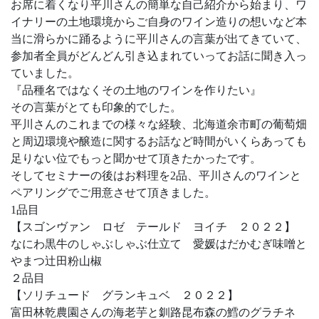
お席に着くなり平川さんの簡単な自己紹介から始まり、ワ
イナリーの土地環境からご自身のワイン造りの想いなど本
当に滑らかに踊るように平川さんの言葉が出てきていて、
参加者全員がどんどん引き込まれていってお話に聞き入っ
ていました。
『品種名ではなくその土地のワインを作りたい』
その言葉がとても印象的でした。
平川さんのこれまでの様々な経験、北海道余市町の葡萄畑
と周辺環境や醸造に関するお話など時間がいくらあっても
足りない位でもっと聞かせて頂きたかったです。
そしてセミナーの後はお料理を2品、平川さんのワインと
ペアリングでご用意させて頂きました。
1品目
【スゴンヴァン ロゼ テールド ヨイチ ２０２２】
なにわ黒牛のしゃぶしゃぶ仕立て 愛媛はだかむぎ味噌と
やまつ辻田粉山椒
２品目
【ソリチュード グランキュベ ２０２２】
富田林乾農園さんの海老芋と釧路昆布森の鱈のグラチネ