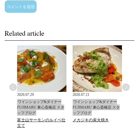
2026.07.29
2026.07.21
2026.0
ナー
ワインショップ&ダイナー
ワインショップ&ダイナー
ワイ
店 スタ
FUJIMARU 東心斎橋店 スタ
FUJIMARU 東心斎橋店 スタ
FUJ
ッフブログ
ッフブログ
ッフ
富士山サーモンのルイベ仕
メカジキの炭火焼き
マデ
立て