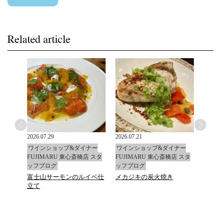
2026.07.29
2026.07.21
2026.0
ナー
ワインショップ&ダイナー
ワインショップ&ダイナー
ワイ
店 スタ
FUJIMARU 東心斎橋店 スタ
FUJIMARU 東心斎橋店 スタ
FUJ
ッフブログ
ッフブログ
ッフ
富士山サーモンのルイベ仕
メカジキの炭火焼き
マデ
立て