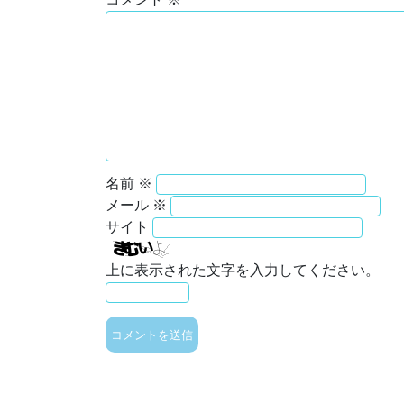
名前
※
メール
※
サイト
上に表示された文字を入力してください。