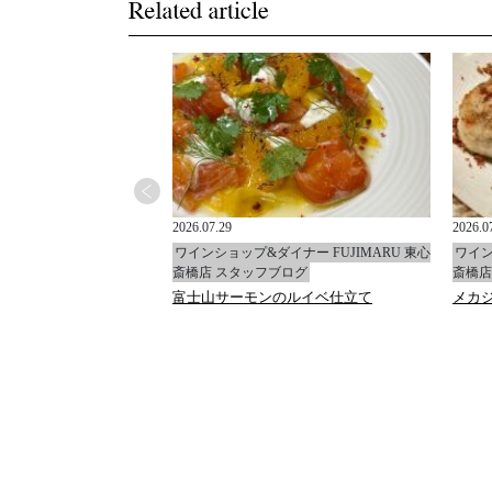
2026.07.29
2026.0
イナー FUJIMARU 東心
ワインショップ&ダイナー FUJIMARU 東心
ワイン
ブログ
斎橋店 スタッフブログ
斎橋店
ャ
富士山サーモンのルイベ仕立て
メカ