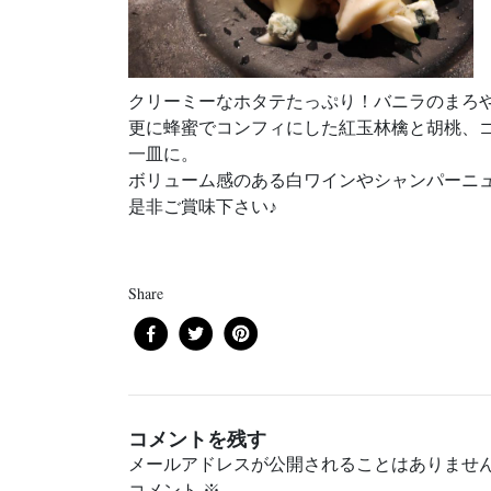
クリーミーなホタテたっぷり！バニラのまろ
更に蜂蜜でコンフィにした紅玉林檎と胡桃、
一皿に。
ボリューム感のある白ワインやシャンパーニ
是非ご賞味下さい♪
Share
コメントを残す
メールアドレスが公開されることはありませ
コメント
※