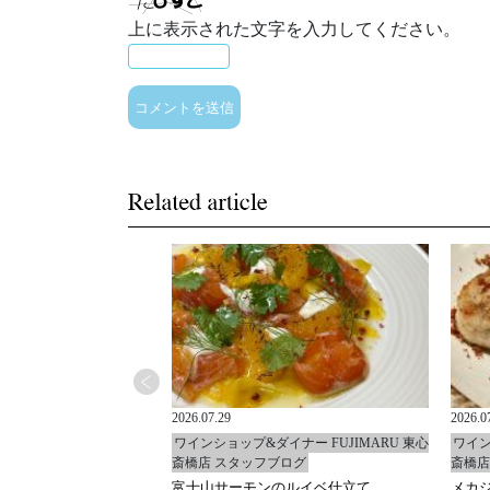
上に表示された文字を入力してください。
2026.07.29
2026.0
イナー FUJIMARU 東心
ワインショップ&ダイナー FUJIMARU 東心
ワイン
ブログ
斎橋店 スタッフブログ
斎橋店
ャ
富士山サーモンのルイベ仕立て
メカ