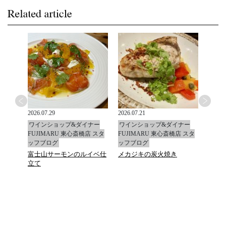
2026.07.29
2026.07.21
2026.0
ナー
ワインショップ&ダイナー
ワインショップ&ダイナー
ワイ
店 スタ
FUJIMARU 東心斎橋店 スタ
FUJIMARU 東心斎橋店 スタ
FUJ
ッフブログ
ッフブログ
ッフ
富士山サーモンのルイベ仕
メカジキの炭火焼き
マデ
立て