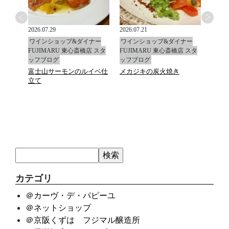
2026.07.29
2026.07.21
2026.0
ナー
ワインショップ&ダイナー
ワインショップ&ダイナー
ワイ
店 スタ
FUJIMARU 東心斎橋店 スタ
FUJIMARU 東心斎橋店 スタ
FUJ
ッフブログ
ッフブログ
ッフ
富士山サーモンのルイベ仕
メカジキの炭火焼き
マデ
立て
カテゴリ
＠カーヴ・デ・パピーユ
＠ネットショップ
＠京阪くずは フジマル醸造所