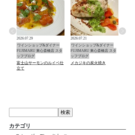
2026.07.29
2026.07.21
2026.0
ナー
ワインショップ&ダイナー
ワインショップ&ダイナー
ワイ
店 スタ
FUJIMARU 東心斎橋店 スタ
FUJIMARU 東心斎橋店 スタ
FUJ
ッフブログ
ッフブログ
ッフ
富士山サーモンのルイベ仕
メカジキの炭火焼き
マデ
立て
カテゴリ