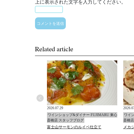
上に表示された文字を入力してください。
2026.07.29
2026.0
イナー FUJIMARU 東心
ワインショップ&ダイナー FUJIMARU 東心
ワイン
ブログ
斎橋店 スタッフブログ
斎橋店
ャ
富士山サーモンのルイベ仕立て
メカ