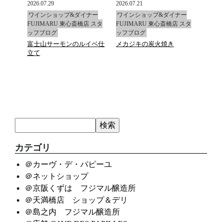
2026.07.29
2026.07.21
2026.0
ナー
ワインショップ&ダイナー
ワインショップ&ダイナー
ワイ
店 スタ
FUJIMARU 東心斎橋店 スタ
FUJIMARU 東心斎橋店 スタ
FUJ
ッフブログ
ッフブログ
ッフ
富士山サーモンのルイベ仕
メカジキの炭火焼き
マデ
立て
カテゴリ
＠カーヴ・デ・パピーユ
＠ネットショップ
＠京阪くずは フジマル醸造所
＠天満橋店 ショップ＆デリ
＠島之内 フジマル醸造所