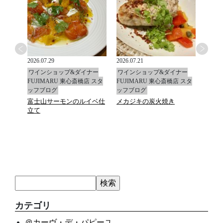
2026.07.29
2026.07.21
2026.0
ナー
ワインショップ&ダイナー
ワインショップ&ダイナー
ワイ
店 スタ
FUJIMARU 東心斎橋店 スタ
FUJIMARU 東心斎橋店 スタ
FUJ
ッフブログ
ッフブログ
ッフ
富士山サーモンのルイベ仕
メカジキの炭火焼き
マデ
立て
カテゴリ
＠カーヴ・デ・パピーユ