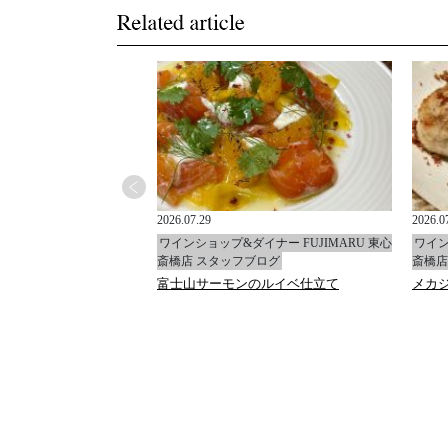
2026.07.29
2026.0
イナー FUJIMARU 東心
ワインショップ&ダイナー FUJIMARU 東心
ワイン
ブログ
斎橋店 スタッフブログ
斎橋店
ャ
富士山サーモンのルイベ仕立て
メカ