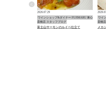
2026.07.29
2026.0
イナー FUJIMARU 東心
ワインショップ&ダイナー FUJIMARU 東心
ワイン
ブログ
斎橋店 スタッフブログ
斎橋店
ャ
富士山サーモンのルイベ仕立て
メカ