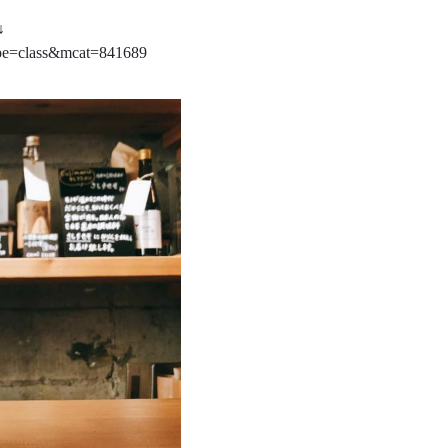
↓
ype=class&mcat=841689