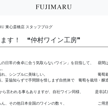
IMARU 東心斎橋店 スタッフブログ
ります！ ❝仲村ワイン工房❞
人の日常の食卓に合う気取らないワイン」を目指して、 昼間
ん。
も果実味に溢れ、シンプルに美味しい。 葡萄栽
薬。妥協知らずで手間隙を惜しまず自然体で 葡萄を栽培・醸
様から言われる事もありますが、自社ワイン同様、 是非試
はもちろん、その他日本全国のワインの数々、 ご用意