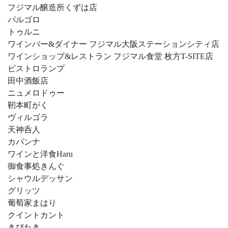
フジマル醸造所くずは店
パルゴロ
トゥルニ
ワインバー&ダイナー フジマル大阪ステーションシティ店
ワインショップ&レストラン フジマル食堂 枚方T-SITE店
ビストロランプ
田中酒飯店
ニュメロドゥー
靭本町がく
ヴィルゴラ
天神呑人
カパンナ
ワインと洋食Haru
御食事処きんぐ
シャウルデッサン
グリッツ
葡萄家まはり
クイントカント
きびたき