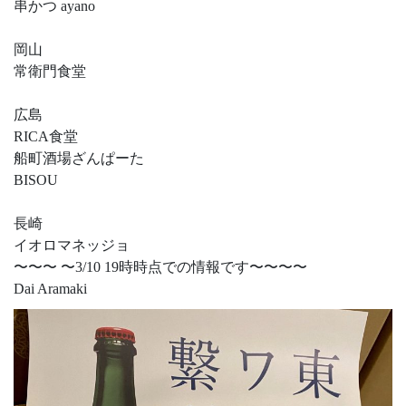
串かつ ayano
岡山
常衛門食堂
広島
RICA食堂
船町酒場ざんぱーた
BISOU
長崎
イオロマネッジョ
〜〜〜 〜3/10 19時時点での情報です〜〜〜〜
Dai Aramaki