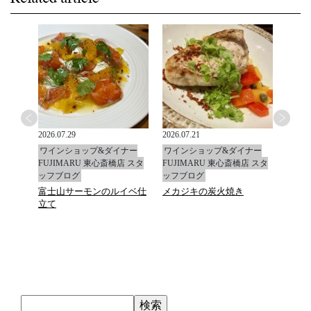
2026.07.29
2026.07.21
2026.0
ナー
ワインショップ&ダイナー
ワインショップ&ダイナー
ワイ
店 スタ
FUJIMARU 東心斎橋店 スタ
FUJIMARU 東心斎橋店 スタ
FUJ
ッフブログ
ッフブログ
ッフ
富士山サーモンのルイベ仕
メカジキの炭火焼き
マデ
立て