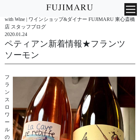
with Wine | ワインショップ&ダイナー FUJIMARU 東心斎橋
店 スタッフブログ
2020.01.24
ペティアン新着情報★フランツ
ソーモン
フ
ラ
ン
ス
ロ
ワ
ー
ル
の