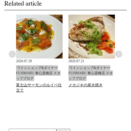
2026.07.29
2026.07.21
2026.0
ナー
ワインショップ&ダイナー
ワインショップ&ダイナー
ワイ
店 スタ
FUJIMARU 東心斎橋店 スタ
FUJIMARU 東心斎橋店 スタ
FUJ
ッフブログ
ッフブログ
ッフ
富士山サーモンのルイベ仕
メカジキの炭火焼き
マデ
立て