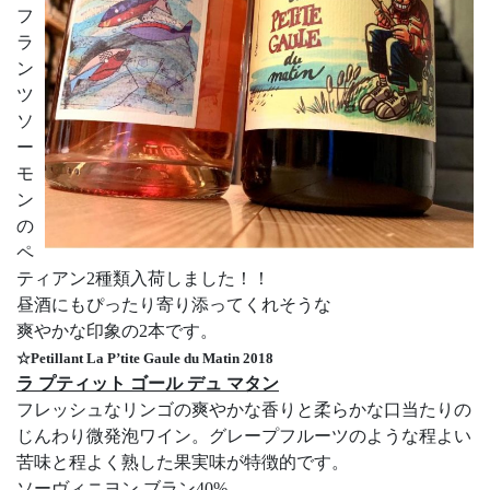
フ
ラ
ン
ツ
ソ
ー
モ
ン
の
ペ
ティアン2種類入荷しました！！
昼酒にもぴったり寄り添ってくれそうな
爽やかな印象の2本です。
☆Petillant La P’tite Gaule du Matin 2018
ラ プティット ゴール デュ マタン
フレッシュなリンゴの爽やかな香りと柔らかな口当たりの
じんわり微発泡ワイン。グレープフルーツのような程よい
苦味と程よく熟した果実味が特徴的です。
ソーヴィニヨン ブラン40%、