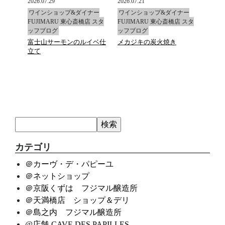
2026.07.29
2026.07.21
2026.0
ナー
ワインショップ&ダイナー
ワインショップ&ダイナー
ワイ
店 スタ
FUJIMARU 東心斎橋店 スタ
FUJIMARU 東心斎橋店 スタ
FUJ
ッフブログ
ッフブログ
ッフ
富士山サーモンのルイベ仕
メカジキの炭火焼き
マデ
立て
カテゴリ
＠カーヴ・デ・パピーユ
＠ネットショップ
＠京阪くずは フジマル醸造所
＠天満橋店 ショップ＆デリ
＠島之内 フジマル醸造所
@店舗-CAVE DES PAPILLES