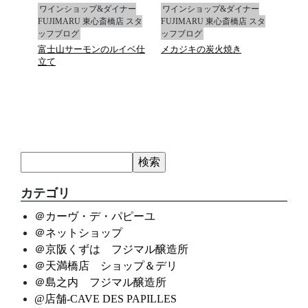
ナー
ワインショップ&ダイナー
ワインショップ&ダイナー
ワイ
店 スタ
FUJIMARU 東心斎橋店 スタ
FUJIMARU 東心斎橋店 スタ
FUJ
ッフブログ
ッフブログ
ッフ
富士山サーモンのルイベ仕
メカジキの炭火焼き
マデ
立て
カテゴリ
＠カーヴ・デ・パピーユ
＠ネットショップ
＠京阪くずは フジマル醸造所
＠天満橋店 ショップ＆デリ
＠島之内 フジマル醸造所
@店舗-CAVE DES PAPILLES