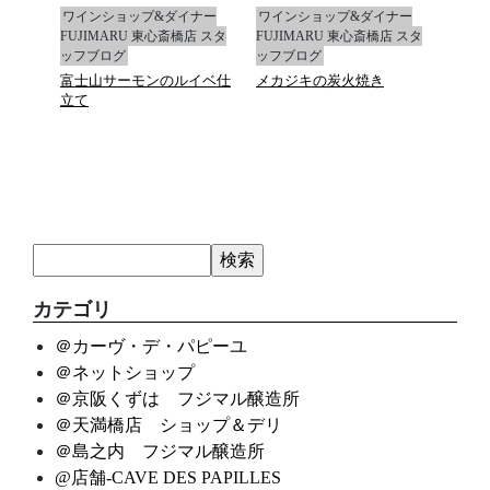
ナー
ワインショップ&ダイナー
ワインショップ&ダイナー
ワイ
店 スタ
FUJIMARU 東心斎橋店 スタ
FUJIMARU 東心斎橋店 スタ
FUJ
ッフブログ
ッフブログ
ッフ
富士山サーモンのルイベ仕
メカジキの炭火焼き
マデ
立て
カテゴリ
＠カーヴ・デ・パピーユ
＠ネットショップ
＠京阪くずは フジマル醸造所
＠天満橋店 ショップ＆デリ
＠島之内 フジマル醸造所
@店舗-CAVE DES PAPILLES