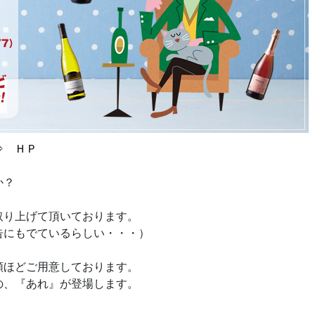
 ⇒
ＨＰ
か？
取り上げて頂いております。
告にもでているらしい・・・）
類ほどご用意しております。
の、『あれ』が登場します。