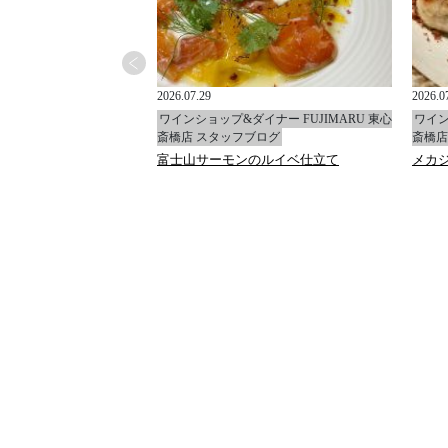
2026.07.29
2026.0
イナー FUJIMARU 東心
ワインショップ&ダイナー FUJIMARU 東心
ワイン
ブログ
斎橋店 スタッフブログ
斎橋店
ャ
富士山サーモンのルイベ仕立て
メカ