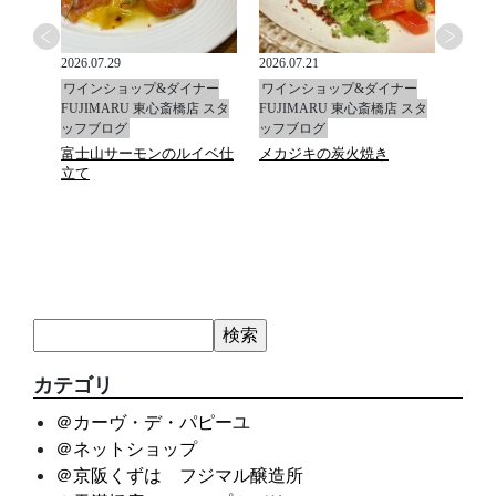
2026.07.29
2026.07.21
2026.0
ナー
ワインショップ&ダイナー
ワインショップ&ダイナー
ワイ
店 スタ
FUJIMARU 東心斎橋店 スタ
FUJIMARU 東心斎橋店 スタ
FUJ
ッフブログ
ッフブログ
ッフ
富士山サーモンのルイベ仕
メカジキの炭火焼き
マデ
立て
カテゴリ
＠カーヴ・デ・パピーユ
＠ネットショップ
＠京阪くずは フジマル醸造所