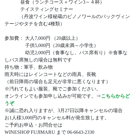
昼食（ランチコース＋ワイン3～４杯）
テイスティングセミナー
（丹波ワイン様秘蔵のピノノワールのバックヴィン
テージやタナを含む4種類）
参加費： 大人7,000円 （20歳以上）
子供5,000円（20歳未満～小学生）
幼児2,000円（食事なし、バス席有り）※食事な
しバス席無しの場合は無料です
持ち物：軍手、飲み物
雨天時にはレインコートなどの雨具、長靴
（前日降雨の場合も足元が非常に悪くなります）
※汚れてもよい服装、靴でご参加ください。
オンラインでも参加申し込みが可能です。⇒
こちらからど
うぞ
※誠に恐れ入りますが、3月27日以降キャンセルの場合
お1人様3,000円のキャンセル料が発生致します。
ご予約お申込・お問合せは
WINESHOP FUJIMARU まで 06-6643-2330