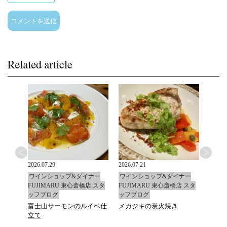
2026.07.29
2026.07.21
2026.0
ナー
ワインショップ&ダイナー
ワインショップ&ダイナー
ワイ
店 スタ
FUJIMARU 東心斎橋店 スタ
FUJIMARU 東心斎橋店 スタ
FUJ
ッフブログ
ッフブログ
ッフ
富士山サーモンのルイベ仕
メカジキの炭火焼き
マデ
立て