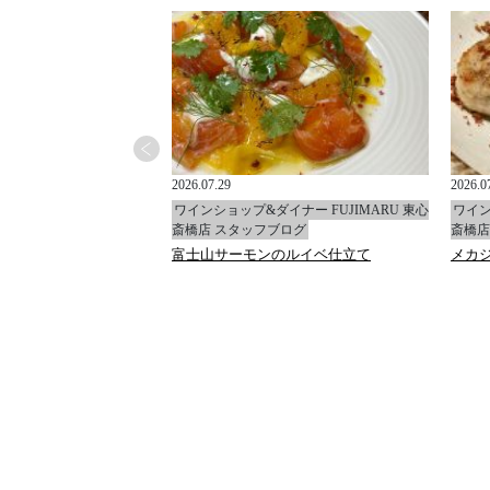
2026.07.29
2026.0
イナー FUJIMARU 東心
ワインショップ&ダイナー FUJIMARU 東心
ワイン
ブログ
斎橋店 スタッフブログ
斎橋店
ャ
富士山サーモンのルイベ仕立て
メカ