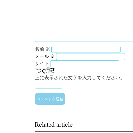
名前
※
メール
※
サイト
上に表示された文字を入力してください。