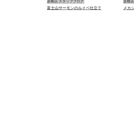
ブログ
斎橋店 スタッフブログ
斎橋店
ャ
富士山サーモンのルイベ仕立て
メカ