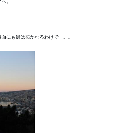
ソへ。
斜面にも街は拓かれるわけで。。。