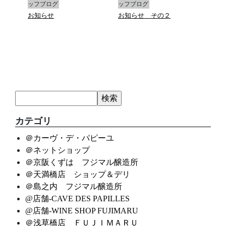
ッフブログ
ッフブログ
ッフ
ー
お知らせ
お知らせ その２
臨時
カテゴリ
＠カーヴ・デ・パピーユ
＠ネットショップ
＠京阪くずは フジマル醸造所
＠天満橋店 ショップ＆デリ
＠島之内 フジマル醸造所
@店舗-CAVE DES PAPILLES
@店舗-WINE SHOP FUJIMARU
＠浅草橋店 ＦＵＪＩＭＡＲＵ