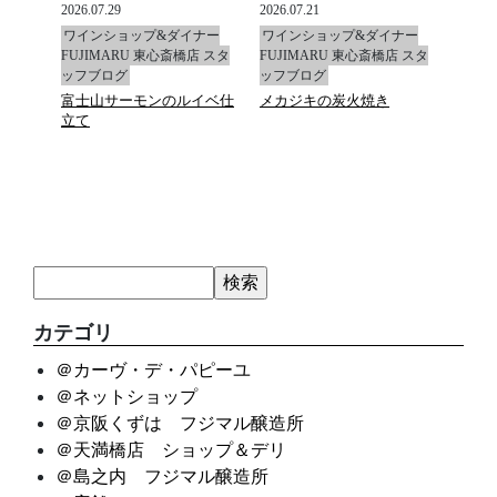
2026.07.29
2026.07.21
2026.0
ナー
ワインショップ&ダイナー
ワインショップ&ダイナー
ワイ
店 スタ
FUJIMARU 東心斎橋店 スタ
FUJIMARU 東心斎橋店 スタ
FUJ
ッフブログ
ッフブログ
ッフ
富士山サーモンのルイベ仕
メカジキの炭火焼き
マデ
立て
カテゴリ
＠カーヴ・デ・パピーユ
＠ネットショップ
＠京阪くずは フジマル醸造所
＠天満橋店 ショップ＆デリ
＠島之内 フジマル醸造所