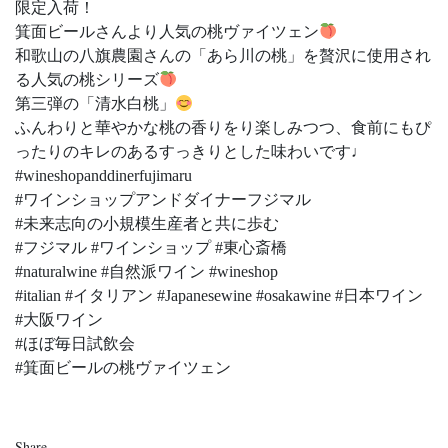
限定入荷！
箕面ビールさんより人気の桃ヴァイツェン
和歌山の八旗農園さんの「あら川の桃」を贅沢に使用され
る人気の桃シリーズ
第三弾の「清水白桃」
ふんわりと華やかな桃の香りをり楽しみつつ、食前にもぴ
ったりのキレのあるすっきりとした味わいです♩
#wineshopanddinerfujimaru
#ワインショップアンドダイナーフジマル
#未来志向の小規模生産者と共に歩む
#フジマル #ワインショップ #東心斎橋
#naturalwine #自然派ワイン #wineshop
#italian #イタリアン #Japanesewine #osakawine #日本ワイン
#大阪ワイン
#ほぼ毎日試飲会
#箕面ビールの桃ヴァイツェン
Share