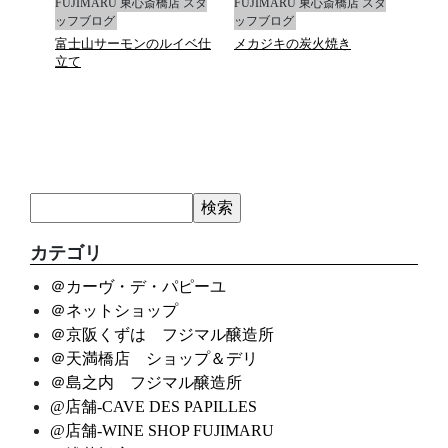
店 スタ
FUJIMARU 東心斎橋店 スタ
FUJIMARU 東心斎橋店 スタ
FUJ
ッフブログ
ッフブログ
ッフ
富士山サーモンのルイベ仕
メカジキの炭火焼き
マデ
立て
カテゴリ
＠カーヴ・デ・パピーユ
＠ネットショップ
＠京阪くずは フジマル醸造所
＠天満橋店 ショップ＆デリ
＠島之内 フジマル醸造所
@店舗-CAVE DES PAPILLES
@店舗-WINE SHOP FUJIMARU