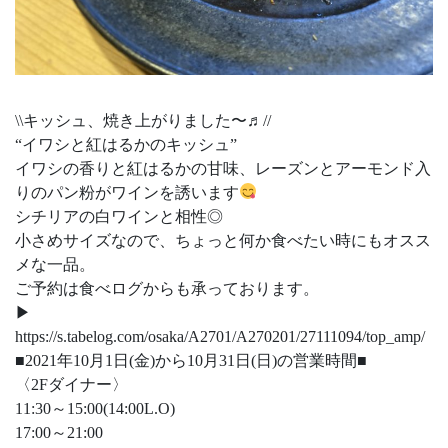
\\キッシュ、焼き上がりました〜♬//
“イワシと紅はるかのキッシュ”
イワシの香りと紅はるかの甘味、レーズンとアーモンド入
りのパン粉がワインを誘います
シチリアの白ワインと相性◎
小さめサイズなので、ちょっと何か食べたい時にもオスス
メな一品。
ご予約は食べログからも承っております。
▶︎
https://s.tabelog.com/osaka/A2701/A270201/27111094/top_amp/
■2021年10月1日(金)から10月31日(日)の営業時間■
〈2Fダイナー〉
11:30～15:00(14:00L.O)
17:00～21:00