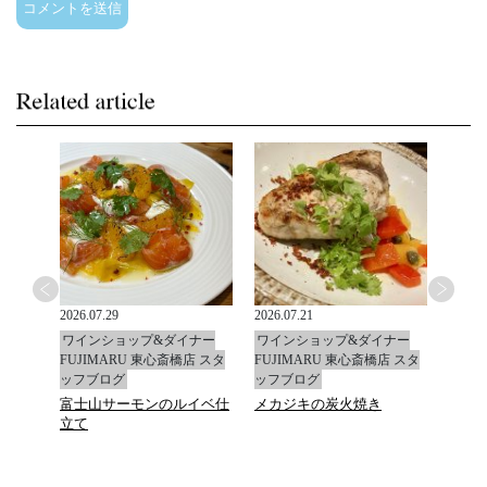
2026.07.29
2026.07.21
2026.0
ナー
ワインショップ&ダイナー
ワインショップ&ダイナー
ワイ
店 スタ
FUJIMARU 東心斎橋店 スタ
FUJIMARU 東心斎橋店 スタ
FUJ
ッフブログ
ッフブログ
ッフ
富士山サーモンのルイベ仕
メカジキの炭火焼き
マデ
立て