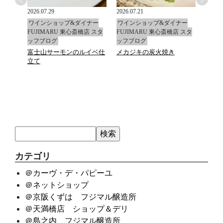
2026.07.29
2026.07.21
2026.0
ナー
ワインショップ&ダイナー
ワインショップ&ダイナー
ワイ
店 スタ
FUJIMARU 東心斎橋店 スタ
FUJIMARU 東心斎橋店 スタ
FUJ
ッフブログ
ッフブログ
ッフ
富士山サーモンのルイベ仕
メカジキの炭火焼き
マデ
立て
カテゴリ
＠カーヴ・デ・パピーユ
＠ネットショップ
＠京阪くずは フジマル醸造所
＠天満橋店 ショップ＆デリ
＠島之内 フジマル醸造所