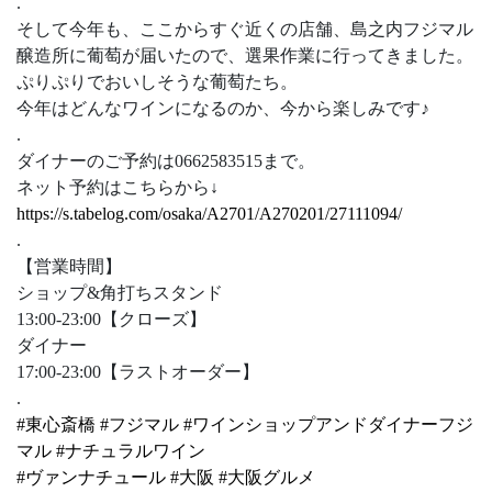
.
そして今年も、ここからすぐ近くの店舗、島之内フジマル
醸造所に葡萄が届いたので、選果作業に行ってきました。
ぷりぷりでおいしそうな葡萄たち。
今年はどんなワインになるのか、今から楽しみです♪
.
ダイナーのご予約は0662583515まで。
ネット予約はこちらから↓
https://s.tabelog.com/osaka/A2701/A270201/27111094/
.
【営業時間】
ショップ&角打ちスタンド
13:00-23:00【クローズ】
ダイナー
17:00-23:00【ラストオーダー】
.
#
東心斎橋
#
フジマル
#
ワインショップアンドダイナーフジ
マル
#
ナチュラルワイン
#
ヴァンナチュール
#
大阪
#
大阪グルメ