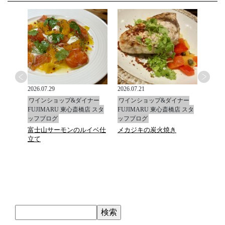
2026.07.29
2026.07.21
2026.0
ナー
ワインショップ&ダイナー
ワインショップ&ダイナー
ワイ
店 スタ
FUJIMARU 東心斎橋店 スタ
FUJIMARU 東心斎橋店 スタ
FUJ
ッフブログ
ッフブログ
ッフ
富士山サーモンのルイベ仕
メカジキの炭火焼き
マデ
立て