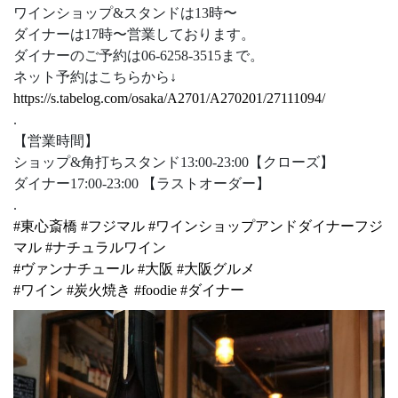
ワインショップ&スタンドは13時〜
ダイナーは17時〜営業しております。
ダイナーのご予約は06-6258-3515まで。
ネット予約はこちらから↓
https://s.tabelog.com/osaka/A2701/A270201/27111094/
.
【営業時間】
ショップ&角打ちスタンド13:00-23:00【クローズ】
ダイナー17:00-23:00 【ラストオーダー】
.
#
東心斎橋
#
フジマル
#
ワインショップアンドダイナーフジ
マル
#
ナチュラルワイン
#
ヴァンナチュール
#
大阪
#
大阪グルメ
#
ワイン
#
炭火焼き
#
foodie
#
ダイナー