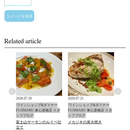
2026.07.29
2026.07.21
2026.0
ナー
ワインショップ&ダイナー
ワインショップ&ダイナー
ワイ
店 スタ
FUJIMARU 東心斎橋店 スタ
FUJIMARU 東心斎橋店 スタ
FUJ
ッフブログ
ッフブログ
ッフ
富士山サーモンのルイベ仕
メカジキの炭火焼き
マデ
立て