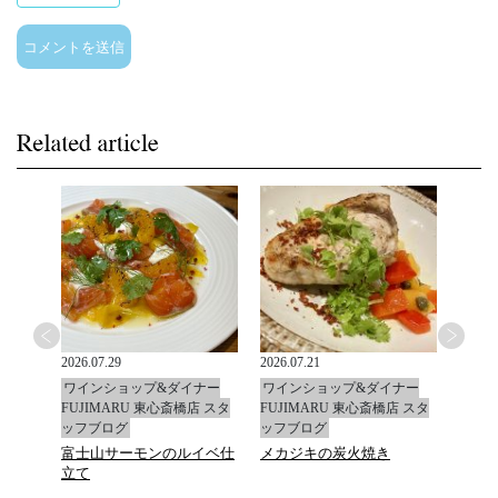
2026.07.29
2026.07.21
2026.0
ナー
ワインショップ&ダイナー
ワインショップ&ダイナー
ワイ
店 スタ
FUJIMARU 東心斎橋店 スタ
FUJIMARU 東心斎橋店 スタ
FUJ
ッフブログ
ッフブログ
ッフ
富士山サーモンのルイベ仕
メカジキの炭火焼き
マデ
立て