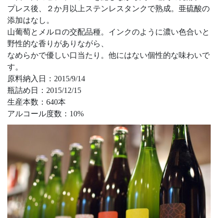
プレス後、２か月以上ステンレスタンクで熟成。亜硫酸の
添加はなし。
山葡萄とメルロの交配品種。インクのように濃い色合いと
野性的な香りがありながら、
なめらかで優しい口当たり。他にはない個性的な味わいで
す。
原料納入日：2015/9/14
瓶詰め日：2015/12/15
生産本数：640本
アルコール度数：10%