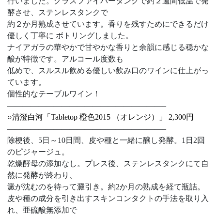
行いました。グラスファイバータンクで約２週間低温で発
酵させ、ステンレスタンクで
約２か月熟成させています。香りを残すためにできるだけ
優しく丁寧に ボトリングしました。
ナイアガラの華やかで甘やかな香りと余韻に感じる穏かな
酸が特徴です。アルコール度数も
低めで、スルスル飲める優しい飲み口のワインに仕上がっ
ています。
個性的なテーブルワイン！
————————————————————–
○清澄白河「Tabletop 橙色2015 （オレンジ）」 2,300円
————————————————————–
除梗後、5日～10日間、皮や種と一緒に醸し発酵。1日2回
のピジャージュ。
乾燥酵母の添加なし。プレス後、ステンレスタンクにて自
然に発酵が終わり、
澱が沈むのを待って澱引き。約2か月の熟成を経て瓶詰。
皮や種の成分を引き出すスキンコンタクトの手法を取り入
れ、亜硫酸無添加で