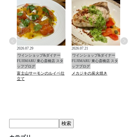
2026.07.29
2026.07.21
2026.0
ナー
ワインショップ&ダイナー
ワインショップ&ダイナー
ワイ
店 スタ
FUJIMARU 東心斎橋店 スタ
FUJIMARU 東心斎橋店 スタ
FUJ
ッフブログ
ッフブログ
ッフ
富士山サーモンのルイベ仕
メカジキの炭火焼き
マデ
立て