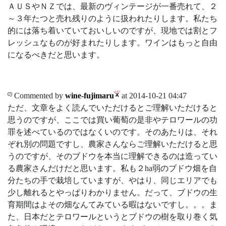
ＡＵＳやＮＺでは、最新のヴィンテージが一番売れて、２
～３年たつと売れ残りのように扱われたりします。私たち
的には落ち着いていておいしいのですが、現地では割とフ
レッシュなものが好まれたりします。ワインはもっと自由
になるべきだと思います。
Commented by
wine-fujimaru
at 2014-10-21 04:47
ただ、文章をよく読んでいただけるとご理解いただけると
思うのですが、ここでは買い葡萄の是非やテロワールの功
罪を述べているのではなくいのです。そのあたりは、それ
ぞれ別の問題ですし、農家さんならご理解いただけると思
うのですが、そのブドウを本当に理解できるのは造ってい
る農家さんだけだと思います。私も２ha弱のブドウ畑を自
分たちの手で栽培していますが、やはり、同じエリアでも
少し離れるとやっぱりわかりません。だって、ブドウの生
育期間はよその畑なんてみている暇はないですし。。。ま
た、日本だとテロワールというとブドウの樹を取り巻く気