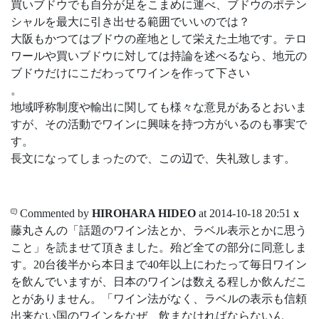
買いブドウでも自分が足をこまめに運べ、ブドウのポテン
シャルを最大に引き出せる範囲でいいのでは？
大阪もかつてはブドウの産地として栄えた土地です。テロ
ワールや買いブドウに対しては持論を述べるなら、地元の
ブドウだけにこだわってワインを作って下さい
。
地域呼称制度や輸出に関しても様々な意見があるとおいま
すが、その活動でワインに興味を持つ方がいるのも事実で
す。
長文になってしまったので、この辺で、失礼致します。
Commented by
HIROHARA HIDEO
at 2014-10-18 20:51
x
藤丸さんの「話題のワイン法とか、ラベル表示とかに思う
こと」を読ませて頂きました。殆ど全ての部分に同意しま
す。20台後半から本日まで40年以上にわたって毎日ワイン
を飲んでいますが、日本のワインは数える程しか飲んだこ
とがありません。「ワイン法がなく、ラベルの表示も信頼
出来ない国のワインをなぜ、飲まなければならないん