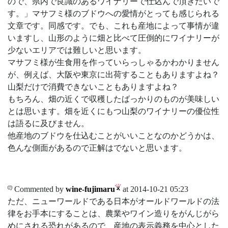
ので、県内で良識のあるワイナリーで仕込んで頂きたいで
す。」マサフミ様のブドウへの愛情がとっても感じられる
文章です。同感です。でも、これも産地によって事情が違
いますし、山形のように畑と比べて圧倒的にワイナリーが
少ないエリアでは難しいと思います。
マサフミ様が生食用を作っていらっしゃるかわかりません
が、例えば、大阪や東京に出荷することもありますよね？
山梨だけで消費できないこともありますよね？
もちろん、畑の近くで収穫したばっかりのものが美味しい
とは思います。畑を近くにもつ山梨のワイナリーの優位性
は語るに及びません。
他産地のブドウを仕込むことがいいことなのかどうかは、
色んな側面があるので正解はでないと思います。
Commented by
wine-fujimaru
at 2014-10-21 05:23
ただ、ニューワールドである日本がオールドワールドの法
律をお手本にすることは、農業やワイン造りをがんじがら
めにされる恐れがあるので、産地の表示義務を中心とした