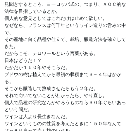
見聞きするところ、ヨーロッパ式の、つまり、ＡＯＣ的な
法律を目指しているとか。
個人的な意見としてはこれだけは止めて欲しい。
なぜなら、フランスは何千年というワイン造りの営みの中
で、
その産地に向く品種や仕立て、栽培、醸造方法を確立して
きた。
だからこそ、テロワールという言葉がある。
日本はどうだ！？
たかだか１５０年やそこらだ。
ブドウの樹は植えてから最初の収穫まで３～４年はかか
る。
そこから醸造して熟成させたらもう２年だ。
それで向いてないことがわかったら、やり直し。
個人で品種の研究なんかやろうものなら３０年ぐらいあっ
という間だ。
ワインは人より長生きなんだ。
ワインというものの性質を考えたときに１５０年なんて
はっきり言って赤ん坊のレベル。