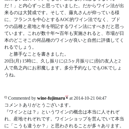
だ！」と内心ずっと思っていました。だからワイン法が出
来るのは大賛成です。そして、藤丸さんが仰っている様
に、フランスを中心とするAOC的ワイン法でなく、ブド
ウの品種と産地と年を明記するワイン法にすべきだと思っ
ています。これが数十年〜百年も実施されると、市場が日
本のどこそこの何品種のワインが良いと自然に評価してく
れるでしょう。
と勝手なことを書きました。
20日(月) 15時に、久し振りに(2.5ヶ月振りに)別の友人と2
人で島之内にお邪魔します。多分予約なしでもOKでしょ
うね。
Commented by
wine-fujimaru
at 2014-10-21 04:47
コメントありがとうございます。
『ワインとは？』というワインの概念は本当に人それぞ
れ、産地それぞれです。ワインショップを営んでいて本当
に「こうも違うか？」と思わされることが多々あります。