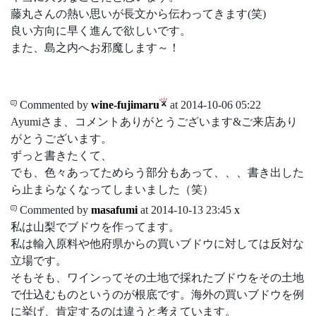
藤丸さんの熱い思いが長文から伝わってきます(笑)
良い方向に早く進んで欲しいです。
また、島之内へお邪魔します～！
Commented by
wine-fujimaru
at 2014-10-06 05:22
Ayumiさま、コメントありがとうございます&ご来店あり
がとうございます。
ずっと書きたくて、
でも、色々あってためらう部分もあって、、、書き出した
ら止まらなくなってしまいました（笑）
Commented by
masafumi
at 2014-10-13 23:45
x
私は山梨でブドウを作ってます。
私は輸入原料や他府県からの買いブドウに対しては反対な
立場です。
そもそも、ワインってその土地で採れたブドウをその土地
で仕込むものというのが根底です。海外の買いブドウを例
に挙げ、肯定するのは違うと考えています。