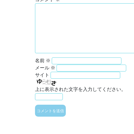
名前
※
メール
※
サイト
上に表示された文字を入力してください。