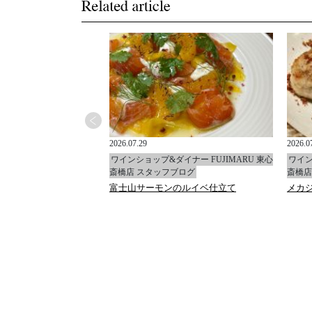
2026.07.29
2026.0
イナー FUJIMARU 東心
ワインショップ&ダイナー FUJIMARU 東心
ワイン
ブログ
斎橋店 スタッフブログ
斎橋店
ャ
富士山サーモンのルイベ仕立て
メカ