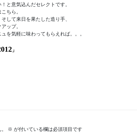
い！と意気込んだセレクトです。
はこちら。
、そして来日を果たした造り手、
クアップ。
ニュを気軽に味わってもらえれば。。。
12
」
ん。
※
が付いている欄は必須項目です