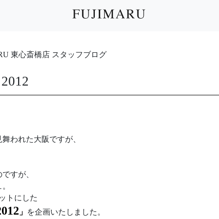
IMARU 東心斎橋店 スタッフブログ
012
、
見舞われた大阪ですが、
のですが、
ュ。
ットにした
12
」
を企画いたしました。