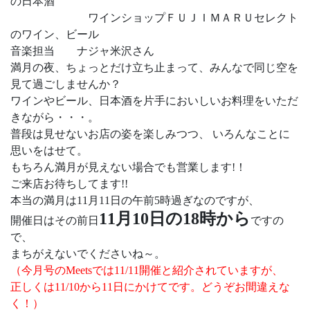
の日本酒
ワインショップＦＵＪＩＭＡＲＵセレクト
のワイン、ビール
音楽担当 ナジャ米沢さん
満月の夜、ちょっとだけ立ち止まって、みんなで同じ空を
見て過ごしませんか？
ワインやビール、日本酒を片手においしいお料理をいただ
きながら・・・。
普段は見せないお店の姿を楽しみつつ、 いろんなことに
思いをはせて。
もちろん満月が見えない場合でも営業します!！
ご来店お待ちしてます!!
本当の満月は11月11日の午前5時過ぎなのですが、
11月10日の18時から
開催日はその前日
ですの
で、
まちがえないでくださいね～。
（今月号のMeetsでは11/11開催と紹介されていますが、
正しくは11/10から11日にかけてです。どうぞお間違えな
く！）