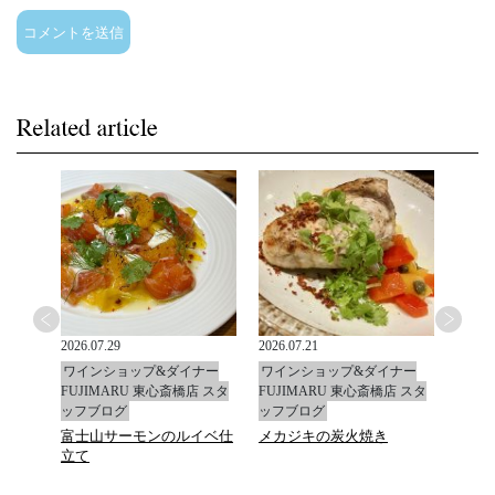
2026.07.29
2026.07.21
2026.0
ナー
ワインショップ&ダイナー
ワインショップ&ダイナー
ワイ
店 スタ
FUJIMARU 東心斎橋店 スタ
FUJIMARU 東心斎橋店 スタ
FUJ
ッフブログ
ッフブログ
ッフ
富士山サーモンのルイベ仕
メカジキの炭火焼き
マデ
立て