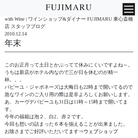
with Wine | ワインショップ&ダイナー FUJIMARU 東心斎橋
店 スタッフブログ
2010.12.14
年末
このお正月って土日とかぶってて休みにくいですよね～。
うちは新店がホテル内なので三が日を休むのが精一
杯。。。
パピーユ・ジャポネーズは大晦日も22時まで開いてるので
急なワインのご入り用の際は是非よろしくお願いします。
あ、カーヴデパピーユも31日は11時～15時まで開いてま
す。
今年の福箱は泡２、白2、赤２です。
今回も想いの詰まった６本を揃えることが出来ました。
お陰さまでご好評いただいてます⇒
ウェブショップ