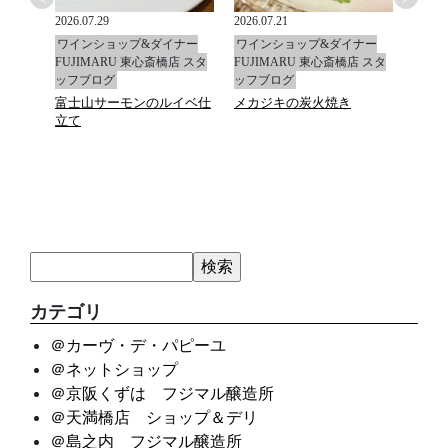
2026.07.29
2026.07.21
2026.0
ナー
ワインショップ&ダイナー
ワインショップ&ダイナー
ワイ
店 スタ
FUJIMARU 東心斎橋店 スタ
FUJIMARU 東心斎橋店 スタ
FUJ
ッフブログ
ッフブログ
ッフ
富士山サーモンのルイベ仕
メカジキの炭火焼き
マデ
立て
カテゴリ
＠カーヴ・デ・パピーユ
＠ネットショップ
＠京阪くずは フジマル醸造所
＠天満橋店 ショップ＆デリ
＠島之内 フジマル醸造所