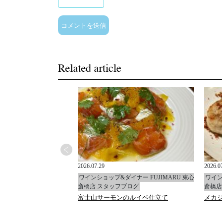
2026.07.29
2026.0
イナー FUJIMARU 東心
ワインショップ&ダイナー FUJIMARU 東心
ワイン
ブログ
斎橋店 スタッフブログ
斎橋店
ャ
富士山サーモンのルイベ仕立て
メカ