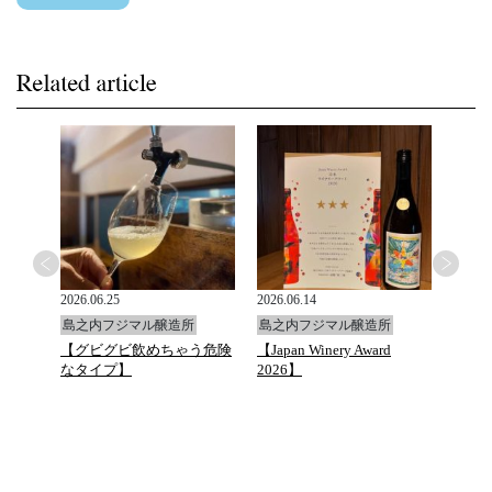
2026.06.25
2026.06.14
2026.0
島之内フジマル醸造所
島之内フジマル醸造所
島之
と万願
【グビグビ飲めちゃう危険
【Japan Winery Award
G.D.Va
ュトマ
なタイプ】
2026】