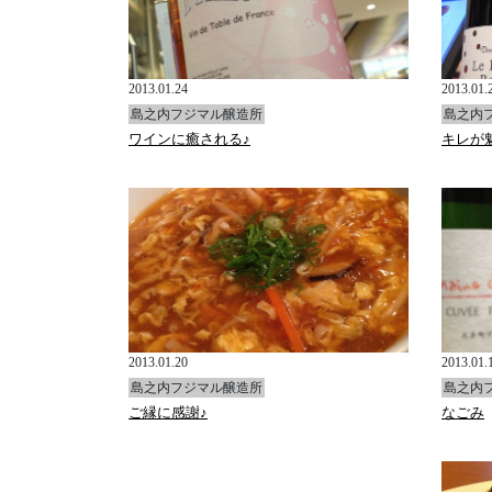
2013.01.24
2013.01.
島之内フジマル醸造所
島之内
ワインに癒される♪
キレが
2013.01.20
2013.01.
島之内フジマル醸造所
島之内
ご縁に感謝♪
なごみ