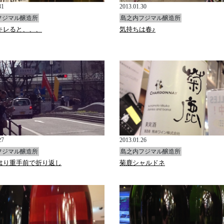
31
2013.01.30
フジマル醸造所
島之内フジマル醸造所
キレると、、、
気持ちは春♪
27
2013.01.26
フジマル醸造所
島之内フジマル醸造所
はり重手前で折り返し
菊鹿シャルドネ