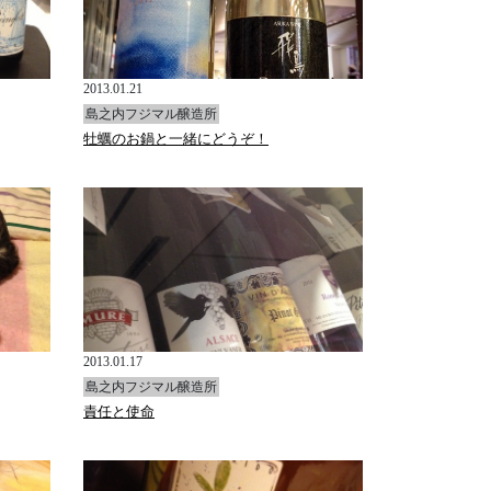
2013.01.21
島之内フジマル醸造所
牡蠣のお鍋と一緒にどうぞ！
2013.01.17
島之内フジマル醸造所
責任と使命