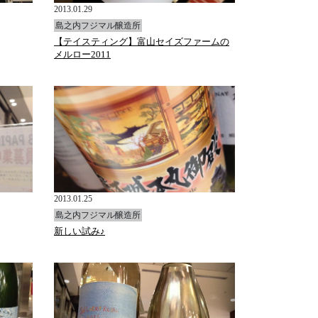
2013.01.29
島之内フジマル醸造所
【テイスティング】富山セイズファームの
メルロー2011
2013.01.25
島之内フジマル醸造所
新しい試み♪