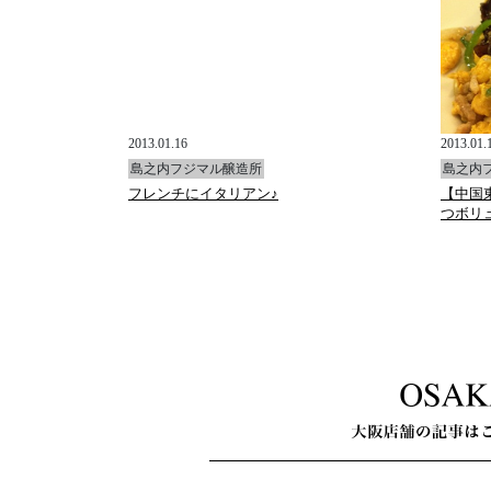
2013.01.16
2013.01.
島之内フジマル醸造所
島之内
フレンチにイタリアン♪
【中国
つボリ