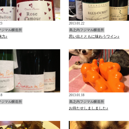
23
2013.01.22
フジマル醸造所
島之内フジマル醸造所
魅力♪
思い出とともに味わうワイン♪
18
2013.01.18
フジマル醸造所
島之内フジマル醸造所
お待たせしましました♪