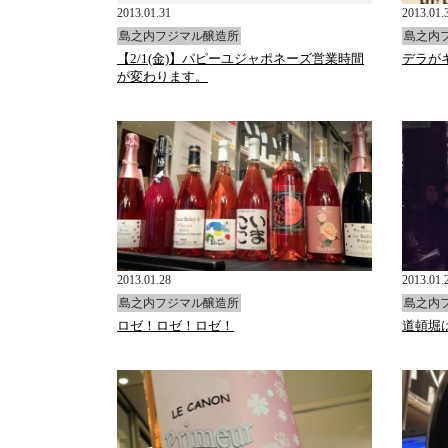
2013.01.31
2013.01.
島之内フジマル醸造所
島之内
【2/1(金)】パピーユジャポネーズ営業時間
デラが
が変わります。
2013.01.28
2013.01.
島之内フジマル醸造所
島之内
ロゼ！ロゼ！ロゼ！
道頓堀