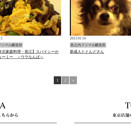
15
2013.01.14
フジマル醸造所
島之内フジマル醸造所
東北家庭料理・長江】スパイシーか
新成人ととんどさん
ューミー ～ウラなんば～
1
2
»